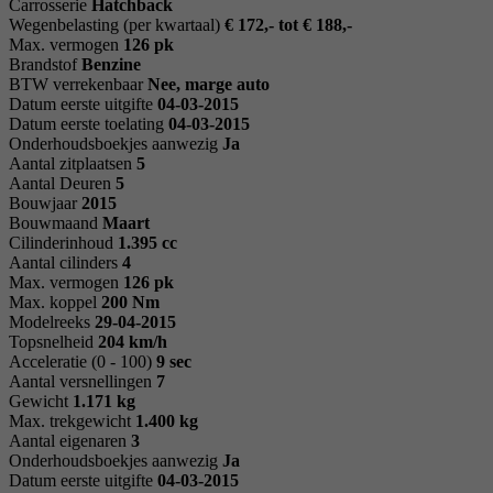
Carrosserie
Hatchback
Wegenbelasting (per kwartaal)
€ 172,- tot € 188,-
Max. vermogen
126 pk
Brandstof
Benzine
BTW verrekenbaar
Nee, marge auto
Datum eerste uitgifte
04-03-2015
Datum eerste toelating
04-03-2015
Onderhoudsboekjes aanwezig
Ja
Aantal zitplaatsen
5
Aantal Deuren
5
Bouwjaar
2015
Bouwmaand
Maart
Cilinderinhoud
1.395 cc
Aantal cilinders
4
Max. vermogen
126 pk
Max. koppel
200 Nm
Modelreeks
29-04-2015
Topsnelheid
204 km/h
Acceleratie (0 - 100)
9 sec
Aantal versnellingen
7
Gewicht
1.171 kg
Max. trekgewicht
1.400 kg
Aantal eigenaren
3
Onderhoudsboekjes aanwezig
Ja
Datum eerste uitgifte
04-03-2015