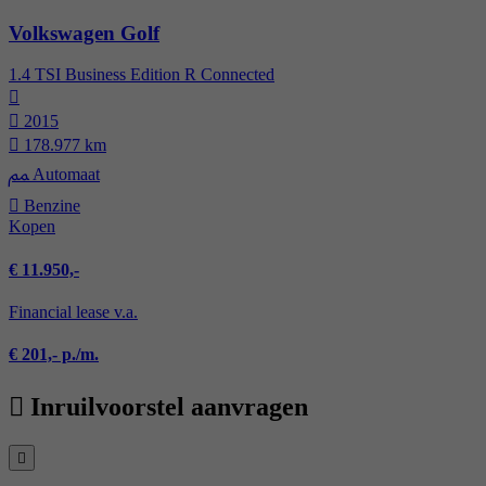
Volkswagen Golf
1.4 TSI Business Edition R Connected
2015
178.977 km
Automaat
Benzine
Kopen
€ 11.950,-
Financial lease v.a.
€ 201,- p./m.
Inruilvoorstel aanvragen