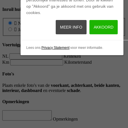
op "Akkoord" ga je akkoord met ons gebruik van
Inruil huidig voertuig
cookies.
Nee
MEER INFO
AKKOORD
Ja
Voertuiggegevens
Lees ons
Privacy Statement
voor meer informatie.
NL
Kenteken
Km
Kilometerstand
Foto's
Plaats enkele foto's van de
voorkant, achterkant, beide kanten,
interieur, dashboard
en eventuele
schade
.
Opmerkingen
Opmerkingen