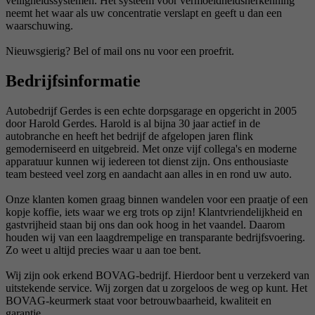
veiligheidssystemen. Het systeem voor vermoeidheidsherkenning
neemt het waar als uw concentratie verslapt en geeft u dan een
waarschuwing.
Nieuwsgierig? Bel of mail ons nu voor een proefrit.
Bedrijfsinformatie
Autobedrijf Gerdes is een echte dorpsgarage en opgericht in 2005
door Harold Gerdes. Harold is al bijna 30 jaar actief in de
autobranche en heeft het bedrijf de afgelopen jaren flink
gemoderniseerd en uitgebreid. Met onze vijf collega's en moderne
apparatuur kunnen wij iedereen tot dienst zijn. Ons enthousiaste
team besteed veel zorg en aandacht aan alles in en rond uw auto.
Onze klanten komen graag binnen wandelen voor een praatje of een
kopje koffie, iets waar we erg trots op zijn! Klantvriendelijkheid en
gastvrijheid staan bij ons dan ook hoog in het vaandel. Daarom
houden wij van een laagdrempelige en transparante bedrijfsvoering.
Zo weet u altijd precies waar u aan toe bent.
Wij zijn ook erkend BOVAG-bedrijf. Hierdoor bent u verzekerd van
uitstekende service. Wij zorgen dat u zorgeloos de weg op kunt. Het
BOVAG-keurmerk staat voor betrouwbaarheid, kwaliteit en
garantie.