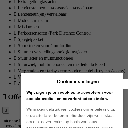
Extra getint glas achter
Lendensteunen in voorstoelen verstelbaar
Lendesteun(en) verstelbaar
Middenarmsteun
Mistlampen
Parkeersensoren (Park Distance Control)
Spiegelpakket
Sportstoelen voor Comfortline
Stuur en versnellingspook (kunst)leder
Stuur leder en multifunctioneel
Stuurwiel, multifunctioneel en met leder bekleed
Vergrendel- en startsysteem zonder sleutel (Keyless Access)
Vermoeidheidsherkenning
Cookie-instellingen
Zijruiten achter en achterruit getint, 65% lichtabsorberend
Wij vragen je om cookies te accepteren voor
Offerte aanvragen
sociale-media –en advertentiedoeleinden.
Wij maken gebruik van cookies om je beleving op
onze site te verbeteren. Hierdoor zijn we in staat
Interesse in deze Volkswagen? Vraag een offerte aan en ontvang een
om o.a. advertenties op basis van jouw
voorstel op maat.
persoonlijke interesses te tonen. Door te klikken