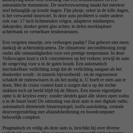
automatische transmissie. De stoelverwarming maakt het interieur
snel behaaglijk op koude dagen. Fijn plusje, zeker in de kille dagen,
is het verwarmd stuurwiel. In deze auto profiteert u onder andere
ook van: 17 inch lichtmetalen velgen, adaptieve mistlampen,
dakspoiler, donker getint glas achter, in delen neerklapbare
achterbank en verstelbare lendensteunen.
Een vergeten muurtje, een verborgen paaltje? Dat gebeurt niet meer,
dankzij de achteruitrijcamera. De climatronic airconditioning zorgt
onder alle omstandigheden voor een prettige temperatuur. In deze
Volkswagen kunt u zich concentreren op het verkeer, terwijl de auto
de omgeving voor u in de gaten houdt. Een automatisch
inschakelbare verlichting zorgt dat de verlichting aangaat als het
donkerder wordt - in tunnels bijvoorbeeld - en de regensensor
schakelt de ruitenwissers in als het nodig is. U hoeft er niets aan te
doen. Met de cruise control kunt u zorgen dat u op die rechte
stukken toch uit beeld blijft bij de flitsers. Een mooie eigentijdse
optie is de keyless entry: zonder sleutels gaan alle sloten open zodra
u in de buurt bent! De uitrusting van deze auto is met digitale radio,
automatisch dimmende binnenspiegel, isofix-aansluiting, centrale
deurvergrendeling met afstandsbediening en boordcomputer
behoorlijk compleet.
Pragmatisch en veilig als deze auto is, beschikt hij over diverse