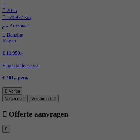
2015
178.977 km
Automaat
Benzine
Kopen
€ 11.950,-
Financial lease v.a.
€ 201,- p./m.
Vorige
Volgende
Versturen
Offerte aanvragen