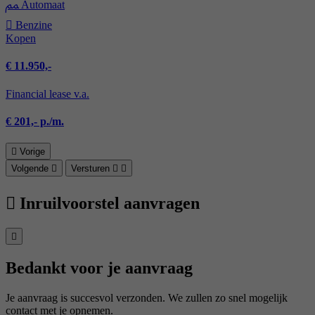
Automaat
Benzine
Kopen
€ 11.950,-
Financial lease v.a.
€ 201,- p./m.
Vorige
Volgende
Versturen
Inruilvoorstel aanvragen
Bedankt voor je aanvraag
Je aanvraag is succesvol verzonden. We zullen zo snel mogelijk
contact met je opnemen.