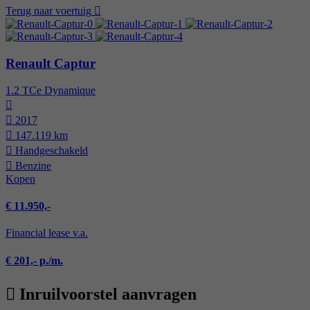
Terug naar voertuig
Renault Captur
1.2 TCe Dynamique
2017
147.119 km
Hand­geschakeld
Benzine
Kopen
€ 11.950,-
Financial lease v.a.
€ 201,- p./m.
Inruilvoorstel aanvragen