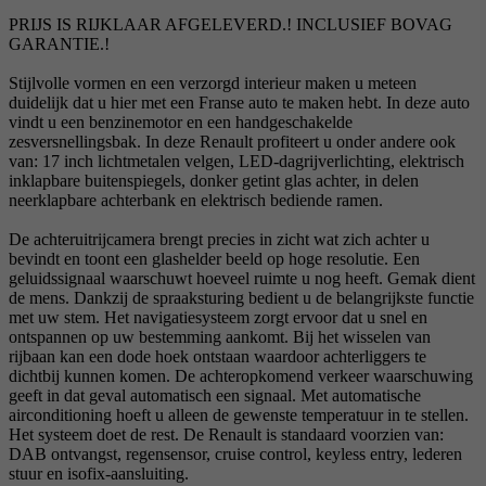
PRIJS IS RIJKLAAR AFGELEVERD.! INCLUSIEF BOVAG
GARANTIE.!
Stijlvolle vormen en een verzorgd interieur maken u meteen
duidelijk dat u hier met een Franse auto te maken hebt. In deze auto
vindt u een benzinemotor en een handgeschakelde
zesversnellingsbak. In deze Renault profiteert u onder andere ook
van: 17 inch lichtmetalen velgen, LED-dagrijverlichting, elektrisch
inklapbare buitenspiegels, donker getint glas achter, in delen
neerklapbare achterbank en elektrisch bediende ramen.
De achteruitrijcamera brengt precies in zicht wat zich achter u
bevindt en toont een glashelder beeld op hoge resolutie. Een
geluidssignaal waarschuwt hoeveel ruimte u nog heeft. Gemak dient
de mens. Dankzij de spraaksturing bedient u de belangrijkste functie
met uw stem. Het navigatiesysteem zorgt ervoor dat u snel en
ontspannen op uw bestemming aankomt. Bij het wisselen van
rijbaan kan een dode hoek ontstaan waardoor achterliggers te
dichtbij kunnen komen. De achteropkomend verkeer waarschuwing
geeft in dat geval automatisch een signaal. Met automatische
airconditioning hoeft u alleen de gewenste temperatuur in te stellen.
Het systeem doet de rest. De Renault is standaard voorzien van:
DAB ontvangst, regensensor, cruise control, keyless entry, lederen
stuur en isofix-aansluiting.