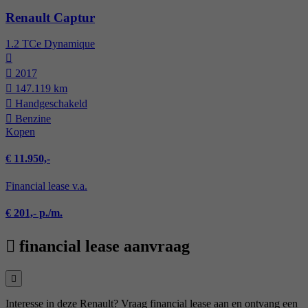
Renault Captur
1.2 TCe Dynamique
2017
147.119 km
Hand­geschakeld
Benzine
Kopen
€ 11.950,-
Financial lease v.a.
€ 201,- p./m.
financial lease aanvraag
Interesse in deze Renault? Vraag financial lease aan en ontvang een