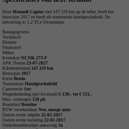
Deze
Renault Captur
met 147.119 km op de teller, heeft het
bouwjaar 2017 en heeft als transmissie handgeschakeld. De
uitvoering is: 1.2 TCe Dynamique
Basisgegevens
Technisch
Historie
Financieel
Milieu
Kenteken
NL
NK-273-F
APK Datum
23-07-2027
Kilometerstand
147.119 km
Bouwjaar
2017
Kleur
Bruin
Transmissie
Handgeschakeld
Carrosserie
Suv
Wegenbelasting (per kwartaal)
€ 139,- tot € 151,-
Max. vermogen
120 pk
Brandstof
Benzine
BTW verrekenbaar
Nee, marge auto
Datum eerste uitgifte
22-02-2017
Datum eerste toelating
22-02-2017
Onderhoudsboekjes aanwezig
Ja