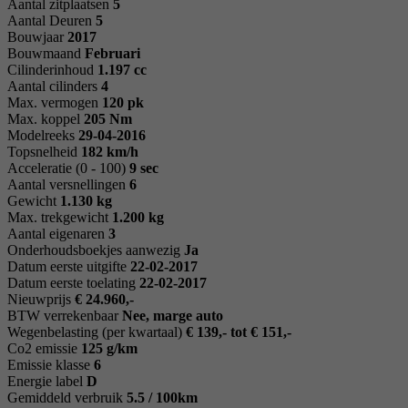
Aantal zitplaatsen
5
Aantal Deuren
5
Bouwjaar
2017
Bouwmaand
Februari
Cilinderinhoud
1.197 cc
Aantal cilinders
4
Max. vermogen
120 pk
Max. koppel
205 Nm
Modelreeks
29-04-2016
Topsnelheid
182 km/h
Acceleratie (0 - 100)
9 sec
Aantal versnellingen
6
Gewicht
1.130 kg
Max. trekgewicht
1.200 kg
Aantal eigenaren
3
Onderhoudsboekjes aanwezig
Ja
Datum eerste uitgifte
22-02-2017
Datum eerste toelating
22-02-2017
Nieuwprijs
€ 24.960,-
BTW verrekenbaar
Nee, marge auto
Wegenbelasting (per kwartaal)
€ 139,- tot € 151,-
Co2 emissie
125 g/km
Emissie klasse
6
Energie label
D
Gemiddeld verbruik
5.5 / 100km