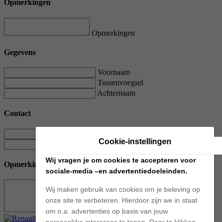
Opmerkingen
Opmerkingen
Gegevens
Voornaam
Tussenvoegsel
Achternaam
Contact
E-mailadres
Cookie-instellingen
Telefoonnummer
Wij vragen je om cookies te accepteren voor
Opmerkingen
sociale-media –en advertentiedoeleinden.
Wij maken gebruik van cookies om je beleving op
onze site te verbeteren. Hierdoor zijn we in staat
Opmerkingen
om o.a. advertenties op basis van jouw
persoonlijke interesses te tonen. Door te klikken